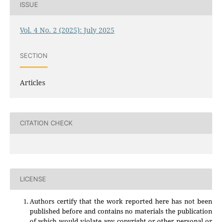
ISSUE
Vol. 4 No. 2 (2025): July 2025
SECTION
Articles
CITATION CHECK
LICENSE
Authors certify that the work reported here has not been
published before and contains no materials the publication
of which would violate any copyright or other personal or